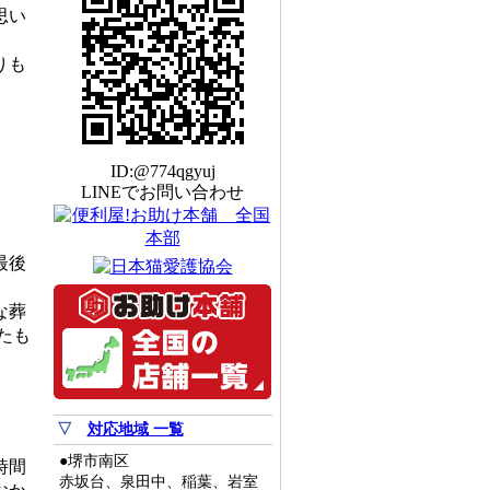
思い
りも
ID:@774qgyuj
LINEでお問い合わせ
最後
な葬
たも
▽
対応地域 一覧
●堺市南区
時間
赤坂台、泉田中、稲葉、岩室