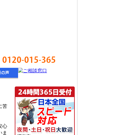
0120-015-365
に苦
安心
いま