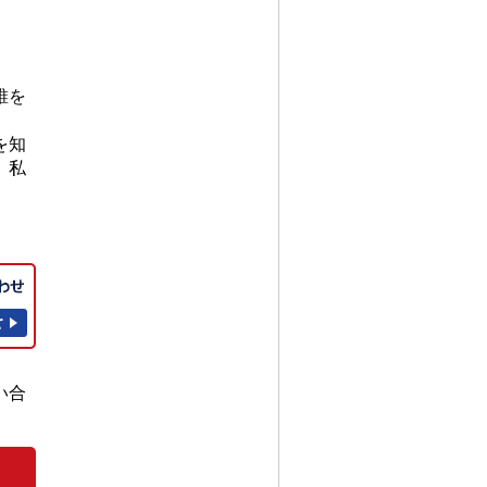
誰を
を知
、私
い合