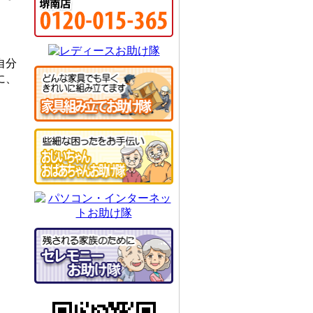
自分
に、