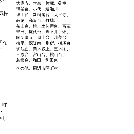
おか
大庭寺、大森、片蔵、釜室、
鴨谷台、小代、逆瀬川、
気持
城山台、新檜尾台、太平寺、
高尾、高倉台、竹城台、
茶山台、栂、土佐屋台、富蔵
豊田、庭代台、野々井、畑、
鉢ケ峯寺、原山台、晴美台、
「な
檜尾、深阪南、別所、槇塚台
で、
御池台、美木多上、三木閉、
三原台、宮山台、桃山台、
若松台、和田、和田東
その他、周辺市区町村
、呼
い
足し